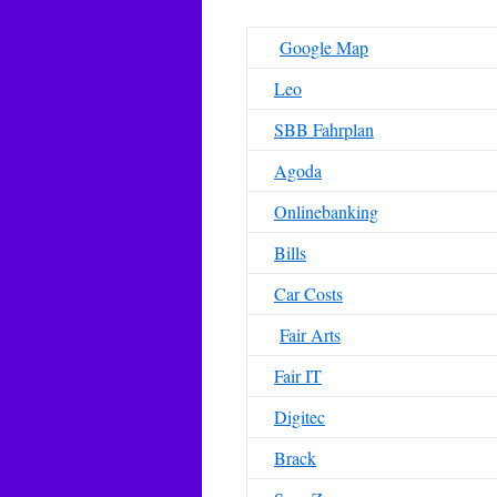
Google Map
Leo
SBB Fahrplan
Agoda
Onlinebanking
Bills
Car Costs
Fair Arts
Fair IT
Digitec
Brack