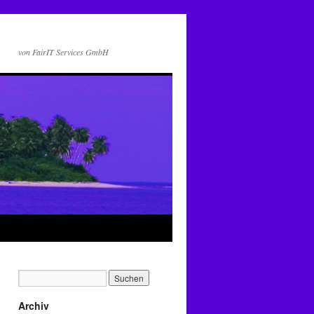
von FairIT Services GmbH
Archiv