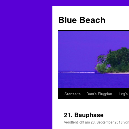
Zum
Inhalt
Blue Beach
springen
Startseite
Dani’s Flugplan
Jürg’s
21. Bauphase
Veröffentlicht am
23. September 2018
vo