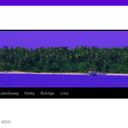
 Jakobsweg
Hobby
Beiträge
Links
n
admin