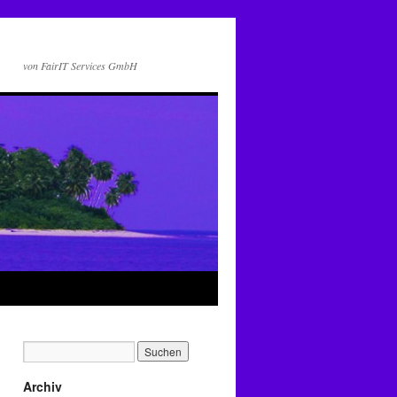
von FairIT Services GmbH
Archiv